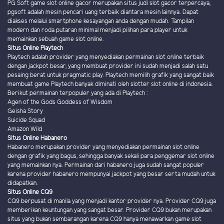
PG Soft game slot online gacor merupakan situs judi slot gacor terpercaya,
pgsoft adalah mesin pencari uang terbaik diantara mesin lainnya. Dapat
diakses melalui smartphone kesayangan anda dengan mudah. Tampilan
modern dan roda putaran minimal menjadi pilihan para player untuk
memainkan sebuah game slot online.
Situs Online Playtech
Playtech adalah provider yang menyediakan permainan slot online terbaik
dengan jackpot besar, yang membuat provider ini sudah menjadi salah satu
pesaing berat untuk pragmatic play. Playtech memilih grafik yang sangat baik
membuat game Playtech banyak diminati oleh slotter slot online di indonesia.
Berikut permainan terpopuler yang ada di Playtech :
Agen of the Gods Goddess of Wisdom
Geisha Story
Suicide Squad
Amazon Wild
Situs Online Habanero
Habanero merupakan provider yang menyediakan permainan slot online
dengan grafik yang bagus, sehingga banyak sekali para penggemar slot online
yang memainkan nya. Permainan dari habanero juga sudah sangat populer
karena provider habanero mempunyai jackpot yang besar serta mudah untuk
didapatkan.
Situs Online CQ9
CQ9 berpusat di manila yang menjadi kantor provider nya. Provider CQ9 juga
memberikan keuntungan yang sangat besar. Provider CQ9 bukan merupakan
situs yang bukan sembarangan karena CQ9 hanya menawarkan game slot