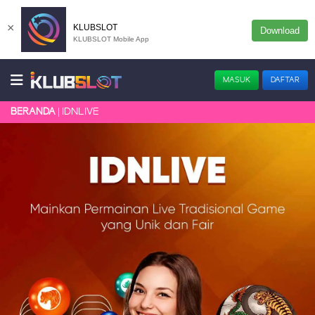
×
KLUBSLOT
Download
KLUBSLOT Mobile App
MASUK
DAFTAR
IDNLIVE
BERANDA