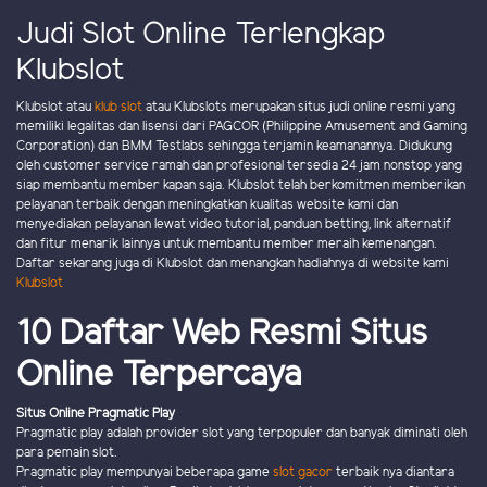
Judi Slot Online Terlengkap
Klubslot
Klubslot atau
klub slot
atau Klubslots merupakan situs judi online resmi yang
memiliki legalitas dan lisensi dari PAGCOR (Philippine Amusement and Gaming
Corporation) dan BMM Testlabs sehingga terjamin keamanannya. Didukung
oleh customer service ramah dan profesional tersedia 24 jam nonstop yang
siap membantu member kapan saja. Klubslot telah berkomitmen memberikan
pelayanan terbaik dengan meningkatkan kualitas website kami dan
menyediakan pelayanan lewat video tutorial, panduan betting, link alternatif
dan fitur menarik lainnya untuk membantu member meraih kemenangan.
Daftar sekarang juga di Klubslot dan menangkan hadiahnya di website kami
Klubslot
10 Daftar Web Resmi Situs
Online Terpercaya
Situs Online Pragmatic Play
Pragmatic play adalah provider slot yang terpopuler dan banyak diminati oleh
para pemain slot.
Pragmatic play mempunyai beberapa game
slot gacor
terbaik nya diantara