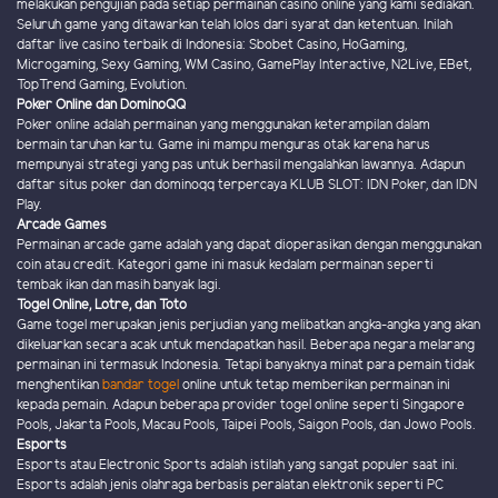
melakukan pengujian pada setiap permainan casino online yang kami sediakan.
Seluruh game yang ditawarkan telah lolos dari syarat dan ketentuan. Inilah
daftar live casino terbaik di Indonesia: Sbobet Casino, HoGaming,
Microgaming, Sexy Gaming, WM Casino, GamePlay Interactive, N2Live, EBet,
TopTrend Gaming, Evolution.
Poker Online dan DominoQQ
Poker online adalah permainan yang menggunakan keterampilan dalam
bermain taruhan kartu. Game ini mampu menguras otak karena harus
mempunyai strategi yang pas untuk berhasil mengalahkan lawannya. Adapun
daftar situs poker dan dominoqq terpercaya KLUB SLOT: IDN Poker, dan IDN
Play.
Arcade Games
Permainan arcade game adalah yang dapat dioperasikan dengan menggunakan
coin atau credit. Kategori game ini masuk kedalam permainan seperti
tembak ikan dan masih banyak lagi.
Togel Online, Lotre, dan Toto
Game togel merupakan jenis perjudian yang melibatkan angka-angka yang akan
dikeluarkan secara acak untuk mendapatkan hasil. Beberapa negara melarang
permainan ini termasuk Indonesia. Tetapi banyaknya minat para pemain tidak
menghentikan
bandar togel
online untuk tetap memberikan permainan ini
kepada pemain. Adapun beberapa provider togel online seperti Singapore
Pools, Jakarta Pools, Macau Pools, Taipei Pools, Saigon Pools, dan Jowo Pools.
Esports
Esports atau Electronic Sports adalah istilah yang sangat populer saat ini.
Esports adalah jenis olahraga berbasis peralatan elektronik seperti PC