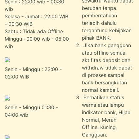
sewaktu-waktu dapat
Senin : 22:00 wib - 00:30
berubah tanpa
wib
pemberitahuan
Selasa - Jumat : 22:00 WIB
terlebih dahulu
- 00:30 WIB
tergantung kebijakan
Sabtu : Tidak ada Offline
pihak BANK.
Minggu : 00:00 wib - 05:00
Jika bank gangguan
wib
atau offline semua
aktifitas deposit dan
withdraw tidak dapat
Senin - Minggu : 23:00 -
di prosses sampai
02:00 WIB
bank bersangkutan
normal kembali.
Perhatikan status
warna atau lampu
Senin - Minggu 01:30 -
indikator bank, Hijau
04:00 wib
Normal, Merah
Offline, Kuning
Gangguan.