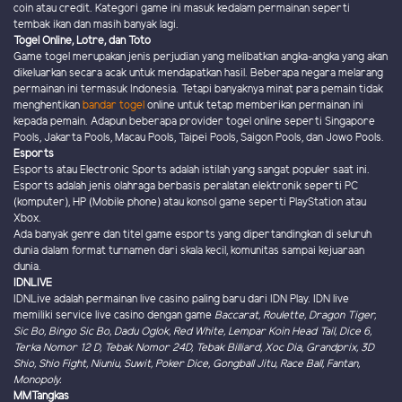
coin atau credit. Kategori game ini masuk kedalam permainan seperti
tembak ikan dan masih banyak lagi.
Togel Online, Lotre, dan Toto
Game togel merupakan jenis perjudian yang melibatkan angka-angka yang akan
dikeluarkan secara acak untuk mendapatkan hasil. Beberapa negara melarang
permainan ini termasuk Indonesia. Tetapi banyaknya minat para pemain tidak
menghentikan
bandar togel
online untuk tetap memberikan permainan ini
kepada pemain. Adapun beberapa provider togel online seperti Singapore
Pools, Jakarta Pools, Macau Pools, Taipei Pools, Saigon Pools, dan Jowo Pools.
Esports
Esports atau Electronic Sports adalah istilah yang sangat populer saat ini.
Esports adalah jenis olahraga berbasis peralatan elektronik seperti PC
(komputer), HP (Mobile phone) atau konsol game seperti PlayStation atau
Xbox.
Ada banyak genre dan titel game esports yang dipertandingkan di seluruh
dunia dalam format turnamen dari skala kecil, komunitas sampai kejuaraan
dunia.
IDNLIVE
IDNLive adalah permainan live casino paling baru dari IDN Play. IDN live
memiliki service live casino dengan game
Baccarat, Roulette, Dragon Tiger,
Sic Bo, Bingo Sic Bo, Dadu Oglok, Red White, Lempar Koin Head Tail, Dice 6,
Terka Nomor 12 D, Tebak Nomor 24D, Tebak Billiard, Xoc Dia, Grandprix, 3D
Shio, Shio Fight, Niuniu, Suwit, Poker Dice, Gongball Jitu, Race Ball, Fantan,
Monopoly.
MMTangkas