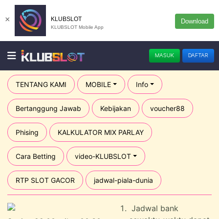
×
KLUBSLOT
Download
KLUBSLOT Mobile App
MASUK
DAFTAR
TENTANG KAMI
MOBILE
Info
Bertanggung Jawab
Kebijakan
voucher88
Phising
KALKULATOR MIX PARLAY
Cara Betting
video-KLUBSLOT
RTP SLOT GACOR
jadwal-piala-dunia
Jadwal bank