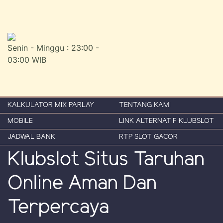
Senin - Minggu : 23:00 -
03:00 WIB
KALKULATOR MIX PARLAY
TENTANG KAMI
MOBILE
LINK ALTERNATIF KLUBSLOT
JADWAL BANK
RTP SLOT GACOR
Klubslot Situs Taruhan
Online Aman Dan
Terpercaya