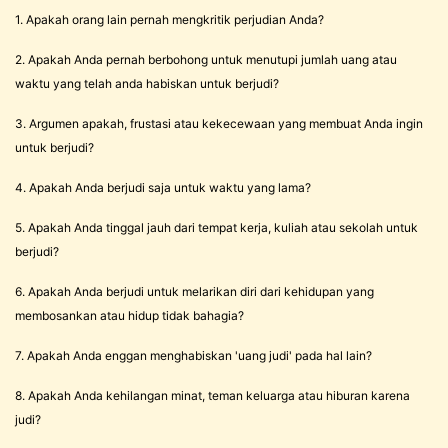
1. Apakah orang lain pernah mengkritik perjudian Anda?
2. Apakah Anda pernah berbohong untuk menutupi jumlah uang atau
waktu yang telah anda habiskan untuk berjudi?
3. Argumen apakah, frustasi atau kekecewaan yang membuat Anda ingin
untuk berjudi?
4. Apakah Anda berjudi saja untuk waktu yang lama?
5. Apakah Anda tinggal jauh dari tempat kerja, kuliah atau sekolah untuk
berjudi?
6. Apakah Anda berjudi untuk melarikan diri dari kehidupan yang
membosankan atau hidup tidak bahagia?
7. Apakah Anda enggan menghabiskan 'uang judi' pada hal lain?
8. Apakah Anda kehilangan minat, teman keluarga atau hiburan karena
judi?