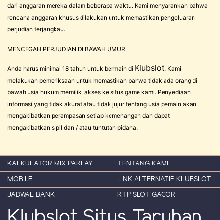
dari anggaran mereka dalam beberapa waktu. Kami menyarankan bahwa
rencana anggaran khusus dilakukan untuk memastikan pengeluaran
perjudian terjangkau.
MENCEGAH PERJUDIAN DI BAWAH UMUR
Klubslot
Anda harus minimal 18 tahun untuk bermain di
. Kami
melakukan pemeriksaan untuk memastikan bahwa tidak ada orang di
bawah usia hukum memiliki akses ke situs game kami. Penyediaan
informasi yang tidak akurat atau tidak jujur tentang usia pemain akan
mengakibatkan perampasan setiap kemenangan dan dapat
mengakibatkan sipil dan / atau tuntutan pidana.
KALKULATOR MIX PARLAY
TENTANG KAMI
MOBILE
LINK ALTERNATIF KLUBSLOT
JADWAL BANK
RTP SLOT GACOR
Klubslot Situs Taruhan