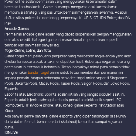
Poker online adalah permainan yang menggunakan keterampilan dalam
bermain taruhan kartu. Game ini mampu menguras otak karena harus
mempunyai strategi yang pas untuk berhasil mengalahkan lawannya. Adapun
daftar situs poker dan dominoqq terpercaya KLUB SLOT: IDN Poker, dan IDN
Play.
Arcade Games
Permainan arcade game adalah yang dapat dioperasikan dengan menggunakan
coin atau credit. Kategori game ini masuk kedalam permainan seperti
tembak ikan dan masih banyak lagi.
Togel Online, Lotre, dan Toto
Game togel merupakan jenis perjudian yang melibatkan angka-angka yang akan
dikeluarkan secara acak untuk mendapatkan hasil. Beberapa negara melarang
permainan ini termasuk Indonesia. Tetapi banyaknya minat para pemain tidak
menghentikan
bandar togel
online untuk tetap memberikan permainan ini
kepada pemain. Adapun beberapa provider togel online seperti Singapore
Pools, Jakarta Pools, Macau Pools, Taipei Pools, Saigon Pools, dan Jowo Pools.
Esports
Esports atau Electronic Sports adalah istilah yang sangat populer saat ini.
Esports adalah jenis olahraga berbasis peralatan elektronik seperti PC
(komputer), HP (Mobile phone) atau konsol game seperti PlayStation atau
Xbox.
Ada banyak genre dan titel game esports yang dipertandingkan di seluruh
dunia dalam format turnamen dari skala kecil, komunitas sampai kejuaraan
dunia.
IDNLIVE