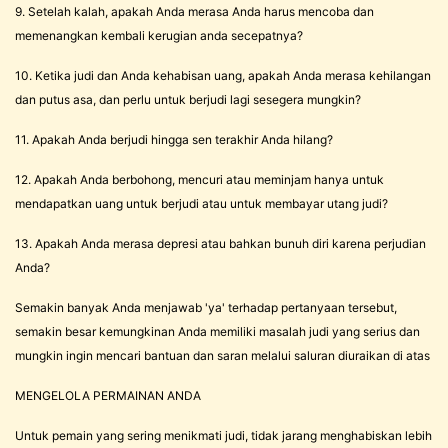
9. Setelah kalah, apakah Anda merasa Anda harus mencoba dan
memenangkan kembali kerugian anda secepatnya?
10. Ketika judi dan Anda kehabisan uang, apakah Anda merasa kehilangan
dan putus asa, dan perlu untuk berjudi lagi sesegera mungkin?
11. Apakah Anda berjudi hingga sen terakhir Anda hilang?
12. Apakah Anda berbohong, mencuri atau meminjam hanya untuk
mendapatkan uang untuk berjudi atau untuk membayar utang judi?
13. Apakah Anda merasa depresi atau bahkan bunuh diri karena perjudian
Anda?
Semakin banyak Anda menjawab 'ya' terhadap pertanyaan tersebut,
semakin besar kemungkinan Anda memiliki masalah judi yang serius dan
mungkin ingin mencari bantuan dan saran melalui saluran diuraikan di atas
MENGELOLA PERMAINAN ANDA
Untuk pemain yang sering menikmati judi, tidak jarang menghabiskan lebih