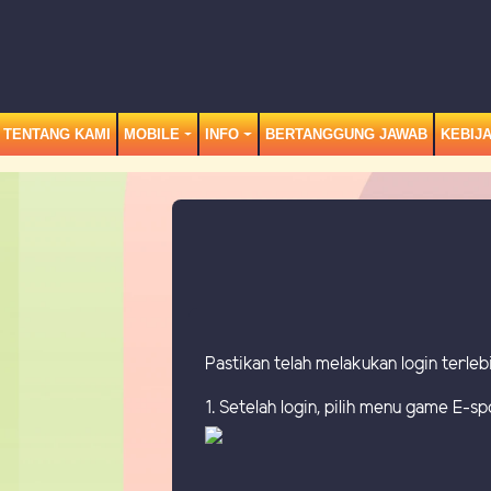
TENTANG KAMI
MOBILE
INFO
BERTANGGUNG JAWAB
KEBIJ
Pastikan telah melakukan login terle
1. Setelah login, pilih menu game E-s