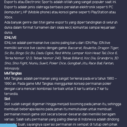
Esports atau Electronic Sports adalah istilah yang sangat populer saat ini.
Esports adalah jenis olahraga berbasis peralatan elektronik seperti PC
(komputer), HP (Mobile phone) atau konsol game seperti PlayStation atau
Xbox.
Ada banyak genre dan titel game esports yang dipertandingkan di seluruh
dunia dalam format turnamen dari skala kecil, komunitas sampai kejuaraan
dunia.
IDNLIVE
IDNLive adalah permainan live casino paling baru dari IDN Play. IDN live
memiliki service live casino dengan game
Baccarat, Roulette, Dragon Tiger,
Sic Bo, Bingo Sic Bo, Dadu Oglok, Red White, Lempar Koin Head Tail, Dice 6,
Terka Nomor 12 D, Tebak Nomor 24D, Tebak Billiard, Xoc Dia, Grandprix, 3D
Shio, Shio Fight, Niuniu, Suwit, Poker Dice, Gongball Jitu, Race Ball, Fantan,
Monopoly.
MMTangkas
MM Tangkas adalah permainan yang sangat terkenal pada era tahun 1980 –
1990 an. Pada game MM Tangkas menggunkan konsep permainan poker
dengan cara mencari kombinasi terbaik untuk 5 kartu antara 7 kartu
tersedia.
Slot
Slot sudah sangat digemari hingga menjadi booming pada jaman itu, sehingga
membuat beberapa kasino pada jaman itu memutuskan untuk membuat
permainan mesin game slot secara besar-besaran dan memiliki beragam
variasi. Salah satu permainan yang paling dikenal di Indonesia adalah dindong
atau slot buah, sayangnya operasi permainan ini sempat di tutup oleh pihak