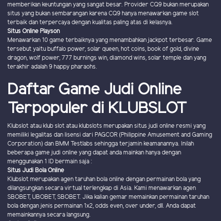
memberikan keuntungan yang sangat besar. Provider CQ9 bukan merupakan
situs yang bukan sembarangan karena CQ9 hanya menawarkan game slot
terbaik dan terpercaya dengan kualitas paling atas di kelasnya.
Situs Online Playson
Menawarkan 10 game terbaiknya yang menambahkan jackpot terbesar. Game
tersebut yaitu buffalo power, solar queen, hot coins, book of gold, divine
dragon, wolf power, 777 burnings win, diamond wins, solar temple dan yang
terakhir adalah 9 happy pharaohs.
Daftar Game Judi Online
Terpopuler di KLUBSLOT
Klubslot atau klub slot atau klubslots merupakan situs judi online resmi yang
memiliki legalitas dan lisensi dari PAGCOR (Philippine Amusement and Gaming
Corporation) dan BMM Testlabs sehingga terjamin keamanannya. Inilah
beberapa game judi online yang dapat anda mainkan hanya dengan
menggunakan 1 ID bermain saja :
Situs Judi Bola Online
Klubslot merupakan agen taruhan bola online dengan permainan bola yang
dilangsungkan secara virtual terlengkap di Asia. Kami menawarkan agen
SBOBET, UBOBET, SBOBET. Jika kalian gemar memainkan permainan taruhan
bola dengan jenis permainan 1x2, odds even, over under, dll. Anda dapat
memainkannya secara langsung.