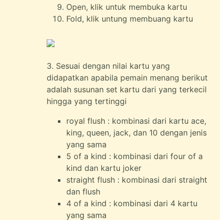
Open, klik untuk membuka kartu
Fold, klik untung membuang kartu
3. Sesuai dengan nilai kartu yang
didapatkan apabila pemain menang berikut
adalah susunan set kartu dari yang terkecil
hingga yang tertinggi
royal flush : kombinasi dari kartu ace,
king, queen, jack, dan 10 dengan jenis
yang sama
5 of a kind : kombinasi dari four of a
kind dan kartu joker
straight flush : kombinasi dari straight
dan flush
4 of a kind : kombinasi dari 4 kartu
yang sama