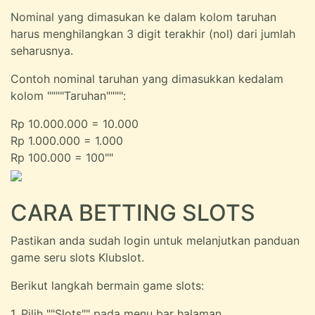
Nominal yang dimasukan ke dalam kolom taruhan
harus menghilangkan 3 digit terakhir (nol) dari jumlah
seharusnya.
Contoh nominal taruhan yang dimasukkan kedalam
kolom """"Taruhan"""":
Rp 10.000.000 = 10.000
Rp 1.000.000 = 1.000
Rp 100.000 = 100""
CARA BETTING SLOTS
Pastikan anda sudah login untuk melanjutkan panduan
game seru slots Klubslot.
Berikut langkah bermain game slots:
1. Pilih ""Slots"" pada menu bar halaman