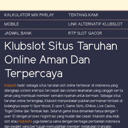
KALKULATOR MIX PARLAY
TENTANG KAMI
MOBILE
LINK ALTERNATIF KLUBSLOT
JADWAL BANK
RTP SLOT GACOR
Klubslot Situs Taruhan
Online Aman Dan
Terpercaya
Klubslot
hadir sebagai situs taruhan slot online terbesar di indonesia yang
dilengkapi sistem enkripsi tercepat dan sistem keamanan yang canggih serta
aman yang membuat member semakin nyaman untuk bermain. Sebagai situs
taruhan online terlengkap, Klubslot menyediakan puluhan permainan terbaik di
bidangnya seperti Sportbook, E-sport, Game Slots, IDNlive, Live Casino,
Togel Online dan Tembak Ikan. Seluruh game bisa dimainkan hanya dengan 1
user ID dengan proses registrasi yang mudah dan cepat. Klubslot atau klub
slot atau
Klubslots
juga bekerja sama dengan berbagai perbankan indonesia
dan ewallet yang bertujuan memudahkan member melakukan transaksi