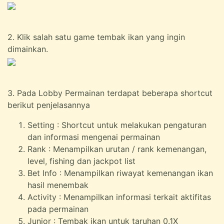
2. Klik salah satu game tembak ikan yang ingin
dimainkan.
3. Pada Lobby Permainan terdapat beberapa shortcut
berikut penjelasannya
Setting : Shortcut untuk melakukan pengaturan
dan informasi mengenai permainan
Rank : Menampilkan urutan / rank kemenangan,
level, fishing dan jackpot list
Bet Info : Menampilkan riwayat kemenangan ikan
hasil menembak
Activity : Menampilkan informasi terkait aktifitas
pada permainan
Junior : Tembak ikan untuk taruhan 0.1X