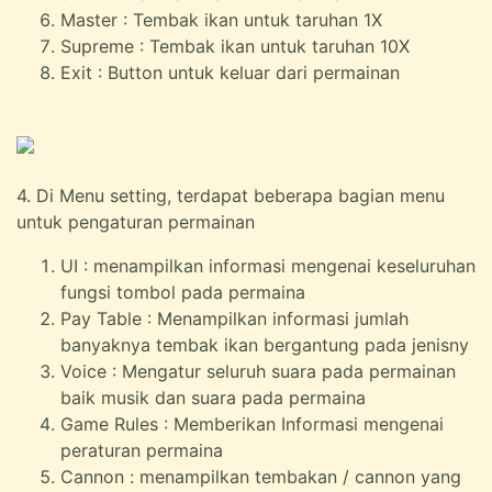
Master : Tembak ikan untuk taruhan 1X
Supreme : Tembak ikan untuk taruhan 10X
Exit : Button untuk keluar dari permainan
4. Di Menu setting, terdapat beberapa bagian menu
untuk pengaturan permainan
UI : menampilkan informasi mengenai keseluruhan
fungsi tombol pada permaina
Pay Table : Menampilkan informasi jumlah
banyaknya tembak ikan bergantung pada jenisny
Voice : Mengatur seluruh suara pada permainan
baik musik dan suara pada permaina
Game Rules : Memberikan Informasi mengenai
peraturan permaina
Cannon : menampilkan tembakan / cannon yang