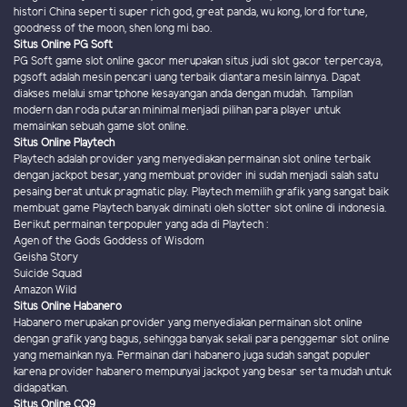
histori China seperti super rich god, great panda, wu kong, lord fortune,
goodness of the moon, shen long mi bao.
Situs Online PG Soft
PG Soft game slot online gacor merupakan situs judi slot gacor terpercaya,
pgsoft adalah mesin pencari uang terbaik diantara mesin lainnya. Dapat
diakses melalui smartphone kesayangan anda dengan mudah. Tampilan
modern dan roda putaran minimal menjadi pilihan para player untuk
memainkan sebuah game slot online.
Situs Online Playtech
Playtech adalah provider yang menyediakan permainan slot online terbaik
dengan jackpot besar, yang membuat provider ini sudah menjadi salah satu
pesaing berat untuk pragmatic play. Playtech memilih grafik yang sangat baik
membuat game Playtech banyak diminati oleh slotter slot online di indonesia.
Berikut permainan terpopuler yang ada di Playtech :
Agen of the Gods Goddess of Wisdom
Geisha Story
Suicide Squad
Amazon Wild
Situs Online Habanero
Habanero merupakan provider yang menyediakan permainan slot online
dengan grafik yang bagus, sehingga banyak sekali para penggemar slot online
yang memainkan nya. Permainan dari habanero juga sudah sangat populer
karena provider habanero mempunyai jackpot yang besar serta mudah untuk
didapatkan.
Situs Online CQ9