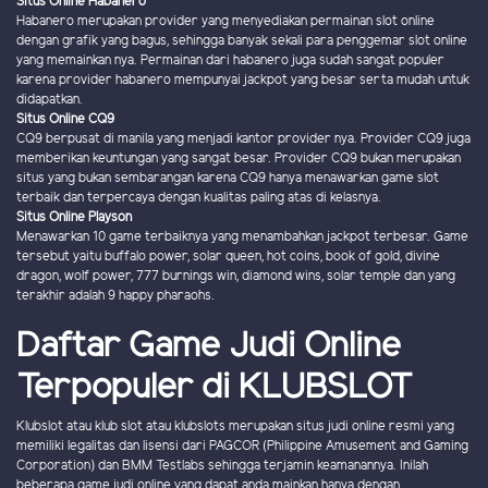
Situs Online Habanero
Habanero merupakan provider yang menyediakan permainan slot online
dengan grafik yang bagus, sehingga banyak sekali para penggemar slot online
yang memainkan nya. Permainan dari habanero juga sudah sangat populer
karena provider habanero mempunyai jackpot yang besar serta mudah untuk
didapatkan.
Situs Online CQ9
CQ9 berpusat di manila yang menjadi kantor provider nya. Provider CQ9 juga
memberikan keuntungan yang sangat besar. Provider CQ9 bukan merupakan
situs yang bukan sembarangan karena CQ9 hanya menawarkan game slot
terbaik dan terpercaya dengan kualitas paling atas di kelasnya.
Situs Online Playson
Menawarkan 10 game terbaiknya yang menambahkan jackpot terbesar. Game
tersebut yaitu buffalo power, solar queen, hot coins, book of gold, divine
dragon, wolf power, 777 burnings win, diamond wins, solar temple dan yang
terakhir adalah 9 happy pharaohs.
Daftar Game Judi Online
Terpopuler di KLUBSLOT
Klubslot atau klub slot atau klubslots merupakan situs judi online resmi yang
memiliki legalitas dan lisensi dari PAGCOR (Philippine Amusement and Gaming
Corporation) dan BMM Testlabs sehingga terjamin keamanannya. Inilah
beberapa game judi online yang dapat anda mainkan hanya dengan