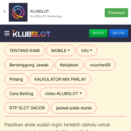
×
KLUBSLOT
Download
KLUBSLOT Mobile App
MASUK
DAFTAR
TENTANG KAMI
MOBILE
Info
Bertanggung Jawab
Kebijakan
voucher88
Phising
KALKULATOR MIX PARLAY
Cara Betting
video-KLUBSLOT
RTP SLOT GACOR
jadwal-piala-dunia
Pastikan anda sudah login terlebih dahulu untuk