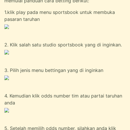
memulai panduan cara betting berikut:
1.klik play pada menu sportsbook untuk membuka
pasaran taruhan
2. Klik salah satu studio sportsbook yang di inginkan.
3. Pilih jenis menu bettingan yang di inginkan
4. Kemudian klik odds number tim atau partai taruhan
anda
5. Setelah memilih odds number, silahkan anda klik