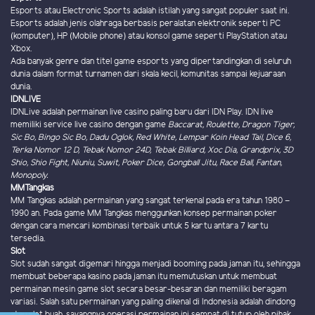
Esports atau Electronic Sports adalah istilah yang sangat populer saat ini.
Esports adalah jenis olahraga berbasis peralatan elektronik seperti PC
(komputer), HP (Mobile phone) atau konsol game seperti PlayStation atau
Xbox.
Ada banyak genre dan titel game esports yang dipertandingkan di seluruh
dunia dalam format turnamen dari skala kecil, komunitas sampai kejuaraan
dunia.
IDNLIVE
IDNLive adalah permainan live casino paling baru dari IDN Play. IDN live
memiliki service live casino dengan game
Baccarat, Roulette, Dragon Tiger,
Sic Bo, Bingo Sic Bo, Dadu Oglok, Red White, Lempar Koin Head Tail, Dice 6,
Terka Nomor 12 D, Tebak Nomor 24D, Tebak Billiard, Xoc Dia, Grandprix, 3D
Shio, Shio Fight, Niuniu, Suwit, Poker Dice, Gongball Jitu, Race Ball, Fantan,
Monopoly.
MMTangkas
MM Tangkas adalah permainan yang sangat terkenal pada era tahun 1980 –
1990 an. Pada game MM Tangkas menggunkan konsep permainan poker
dengan cara mencari kombinasi terbaik untuk 5 kartu antara 7 kartu
tersedia.
Slot
Slot sudah sangat digemari hingga menjadi booming pada jaman itu, sehingga
membuat beberapa kasino pada jaman itu memutuskan untuk membuat
permainan mesin game slot secara besar-besaran dan memiliki beragam
variasi. Salah satu permainan yang paling dikenal di Indonesia adalah dindong
atau slot buah, sayangnya operasi permainan ini sempat di tutup oleh pihak